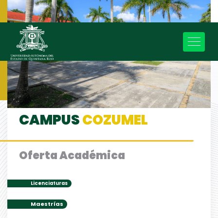
TRANSPARENCIA
CALENDARIO
INTRANET
CORREO
CAMPUS
COZUMEL
Oferta Académica
Licenciaturas
Maestrías