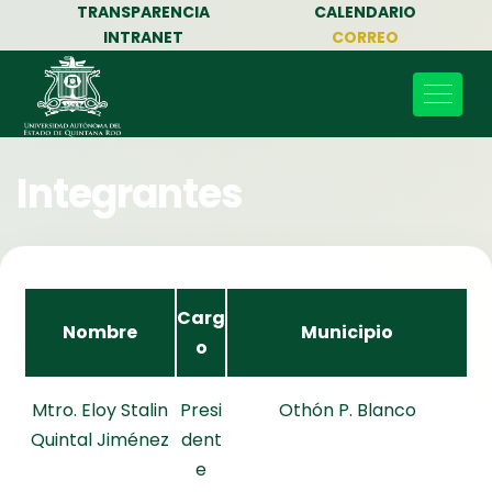
TRANSPARENCIA
CALENDARIO
INTRANET
CORREO
Integrantes
Carg
Nombre
Municipio
o
Mtro. Eloy Stalin
Presi
Othón P. Blanco
Quintal Jiménez
dent
e