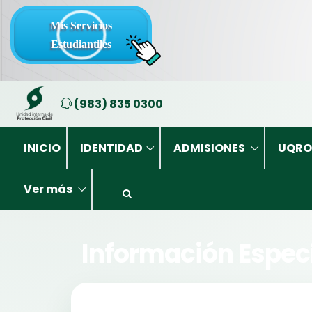
Mis Servicios
Estudiantiles
(983) 835 0300
INICIO
IDENTIDAD
ADMISIONES
UQRO
Ver más
Información Especí